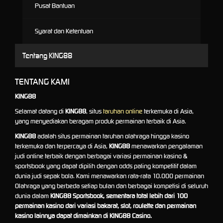
Pusat Bantuan
Syarat dan Ketentuan
Tentang KING88
TENTANG KAMI
KING88
Selamat datang di
KING88
, situs
taruhan online
terkemuka di Asia,
yang menyediakan beragam produk permainan terbaik di Asia.
KING88
adalah situs permainan taruhan olahraga hingga kasino
terkemuka dan terpercaya di Asia,
KING88
menawarkan pengalaman
judi online terbaik dengan berbagai variasi permainan kasino &
sportsbook yang dapat dipilih dengan odds paling kompetitif dalam
dunia judi sepak bola. Kami menawarkan rata-rata 10.000 permainan
Olahraga yang berbeda setiap bulan dan berbagai kompetisi di seluruh
dunia dalam
KING88
Sportsbook, sementara total lebih dari 100
permainan kasino dari variasi bakarat, slot, roulette dan permainan
kasino lainnya dapat dimainkan di KING88 Casino.