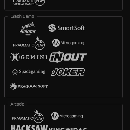
Crash Game
Arcade