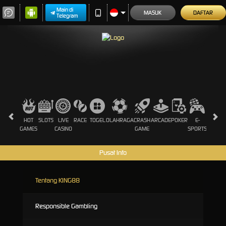
Main di
MASUK
DAFTAR
Telegram
HOT
SLOTS
LIVE
RACE
TOGEL
OLAHRAGA
CRASH
ARCADE
POKER
E-
PROMO
GAMES
CASINO
GAME
SPORTS
Pusat Info
Tentang KING88
Responsible Gambling