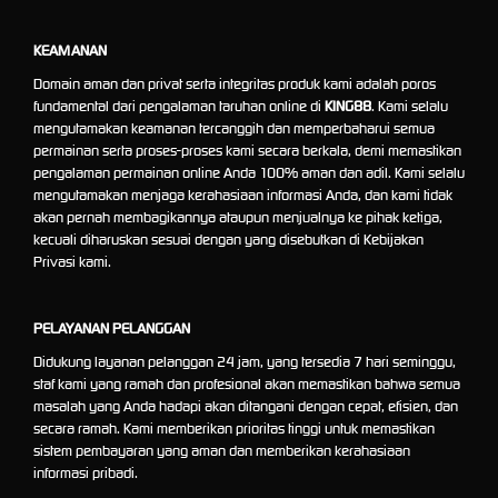
KEAMANAN
Domain aman dan privat serta integritas produk kami adalah poros
fundamental dari pengalaman taruhan online di
KING88
. Kami selalu
mengutamakan keamanan tercanggih dan memperbaharui semua
permainan serta proses-proses kami secara berkala, demi memastikan
pengalaman permainan online Anda 100% aman dan adil. Kami selalu
mengutamakan menjaga kerahasiaan informasi Anda, dan kami tidak
akan pernah membagikannya ataupun menjualnya ke pihak ketiga,
kecuali diharuskan sesuai dengan yang disebutkan di Kebijakan
Privasi kami.
PELAYANAN PELANGGAN
Didukung layanan pelanggan 24 jam, yang tersedia 7 hari seminggu,
staf kami yang ramah dan profesional akan memastikan bahwa semua
masalah yang Anda hadapi akan ditangani dengan cepat, efisien, dan
secara ramah. Kami memberikan prioritas tinggi untuk memastikan
sistem pembayaran yang aman dan memberikan kerahasiaan
informasi pribadi.