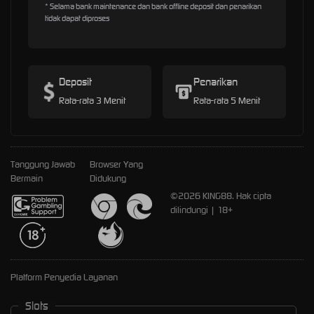
* Selama bank maintenance dan bank offline deposit dan penarikan
tidak dapat diproses
Deposit
Penarikan
Rata-rata 3 Menit
Rata-rata 5 Menit
Tanggung Jawab
Browser Yang
Bermain
Didukung
©2026 KING88. Hak cipta
dilindungi | 18+
Platform Penyedia Layanan
Slots