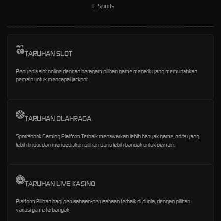
E-Sports
TARUHAN SLOT
Penyedia slot online dengan beragam pilihan game menarik yang memudahkan
pemain untuk mencapai jackpot
TARUHAN OLAHRAGA
Sportsbook Gaming Platform Terbaik menawarkan lebih banyak game, odds yang
lebih tinggi, dan menyediakan pilihan yang lebih banyak untuk pemain.
TARUHAN LIVE KASINO
Platform Pilihan bagi perusahaan-perusahaan terbaik di dunia, dengan pilihan
variasi game terbanyak