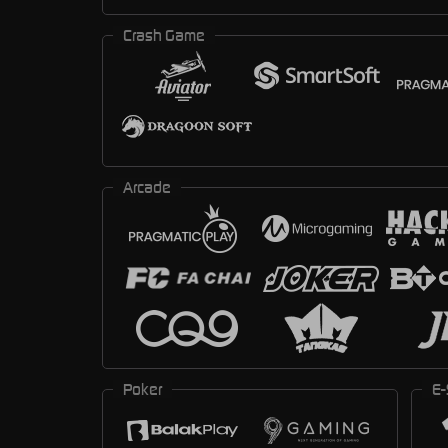
Crash Game
Arcade
Poker
E-