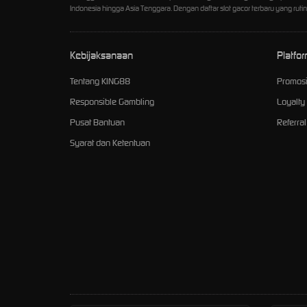
Indonesia hingga Asia Tenggara. Dengan daftar slot gacor terbaru yang rut
Kebijaksanaan
Platfo
Tentang KING88
Promos
Responsible Gambling
Loyalty
Pusat Bantuan
Referral
Syarat dan Ketentuan