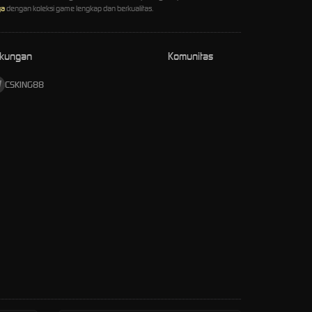
ya
dengan koleksi game lengkap dan berkualitas.
kungan
Komunitas
CSKING88