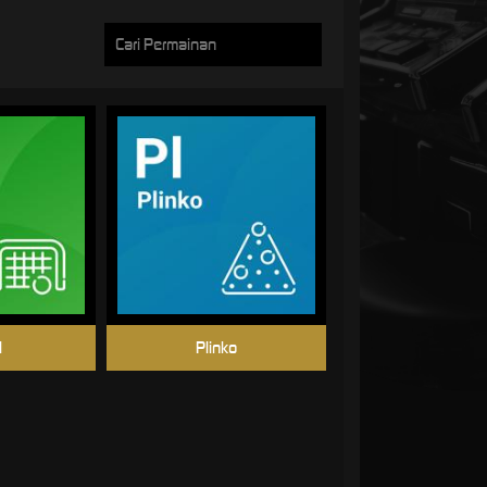
l
Plinko