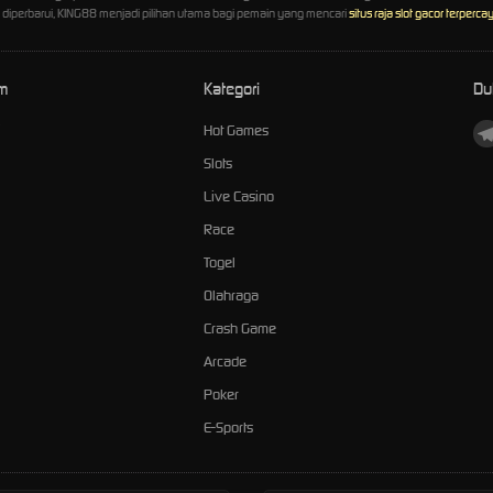
in diperbarui, KING88 menjadi pilihan utama bagi pemain yang mencari
situs raja slot gacor terperca
rm
Kategori
Du
i
Hot Games
Slots
Live Casino
Race
Togel
Olahraga
Crash Game
Arcade
Poker
E-Sports