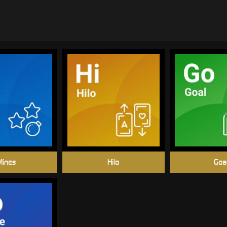
Mines
Hilo
Goa