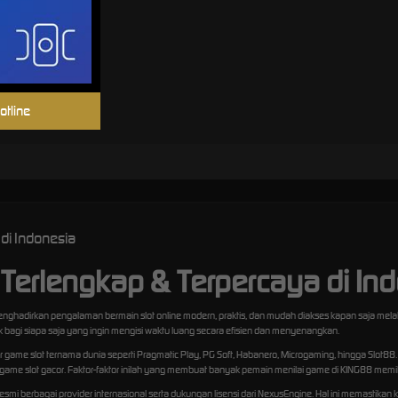
otline
di Indonesia
 Terlengkap & Terpercaya di In
 menghadirkan pengalaman bermain slot online modern, praktis, dan mudah diakses kapan saja mela
 bagi siapa saja yang ingin mengisi waktu luang secara efisien dan menyenangkan.
ame slot ternama dunia seperti Pragmatic Play, PG Soft, Habanero, Microgaming, hingga Slot88. 
kator game slot gacor. Faktor-faktor inilah yang membuat banyak pemain menilai game di KING88 mem
mi berbagai provider internasional serta dukungan lisensi dari NexusEngine. Hal ini memastikan k