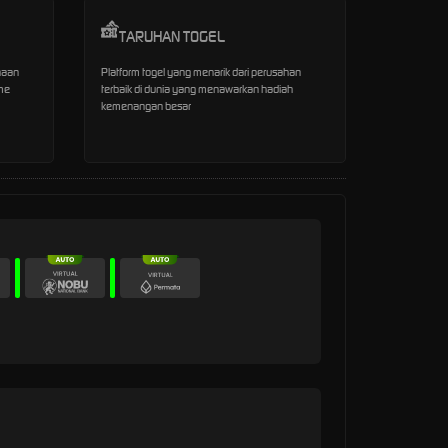
TARUHAN TOGEL
haan
Platform togel yang menarik dari perusahan
ame
terbaik di dunia yang menawarkan hadiah
kemenangan besar