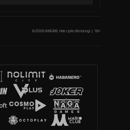
©2026 KING88. Hak cipta dilindungi | 18+