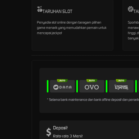
TARUHAN SLOT
TA
Penyedia slot online dengan beragam pilihan
Sportsb
game menarik yang memudahkan pemain untuk
menawar
mencapai jackpot
tinggi,
banyak 
* Selama bank maintenance dan bank offline deposit dan penarik
Deposit
Rata-rata 3 Menit