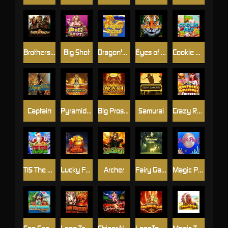
Brothers Kingdom
Big Shot
Dragon's Riches
Eyes of Fortune
Cookie Pop
Captain
Pyramid Adventure
Big Prosperity
Samurai
Crazy Restaurant
TIS The Season
Lucky Fortune
Archer
Fairy Garden
Magic Pearl