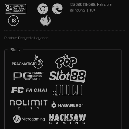
©2026 KING88. Hak cipta
dilindungi | 18+
Platform Penyedia Layanan
Slots