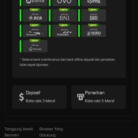
* Selama bank maintenance dan bank offline deposit dan penarikan
tidak dapat diproses
Deposit
Penarikan
Rata-rata 3 Menit
Rata-rata 5 Menit
Tanggung Jawab
Browser Yang
Bermain
Didukung