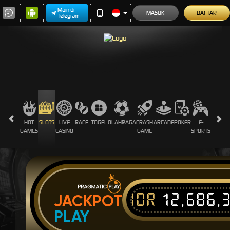
Main di
MASUK
DAFTAR
Telegram
HOT
SLOTS
LIVE
RACE
TOGEL
OLAHRAGA
CRASH
ARCADE
POKER
E-
PROMO
GAMES
CASINO
GAME
SPORTS
IDR
12,686,
JACKPOT
PLAY