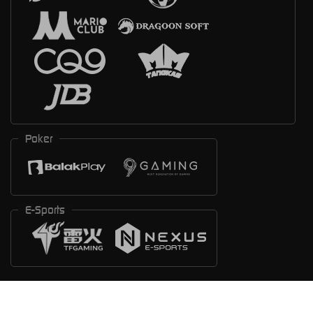
Poker
E-Sports