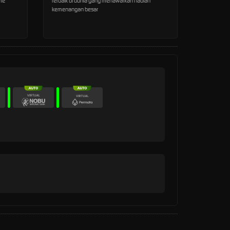
ame
terbaik di dunia yang menawarkan hadiah
kemenangan besar