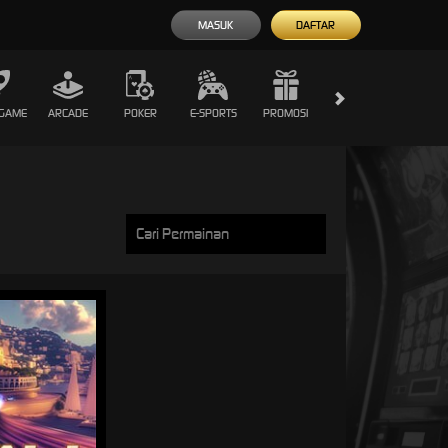
MASUK
DAFTAR
 GAME
ARCADE
POKER
E-SPORTS
PROMOSI