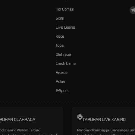
i
Hot Games
Slots
Live Casino
Race
Togel
Olahraga
Crash Game
Arcade
Poker
E-Sports
RUHAN OLAHRAGA
TARUHAN LIVE KASINO
ook Gaming Platform Terbaik
Platform Pilihan bagi perusahaan-perusa