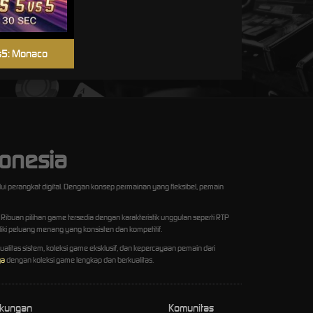
s5: Monaco
donesia
lui perangkat digital. Dengan konsep permainan yang fleksibel, pemain
Ribuan pilihan game tersedia dengan karakteristik unggulan seperti RTP
iliki peluang menang yang konsisten dan kompetitif.
ualitas sistem, koleksi game eksklusif, dan kepercayaan pemain dari
ya
dengan koleksi game lengkap dan berkualitas.
kungan
Komunitas