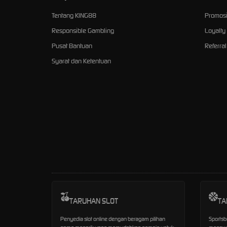
Tentang KING88
Promos
Responsible Gambling
Loyalty
Pusat Bantuan
Referral
Syarat dan Ketentuan
TARUHAN SLOT
TA
Penyedia slot online dengan beragam pilihan
Sportsb