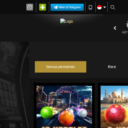
Main di Telegram
HOT
Semua permainan
Race