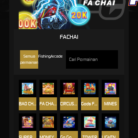
FACHAI
Semua
Fishing
Arcade
permainan
BAO CHUAN FISHING
FA CHAI DOZER
CIRCUS DOZER
Gods Fortune Fishing
MINES
SUPER COLOR GAME
MONEY TREE DOZER
Go Go Rise
TOWER
LIGHTNING BOMB