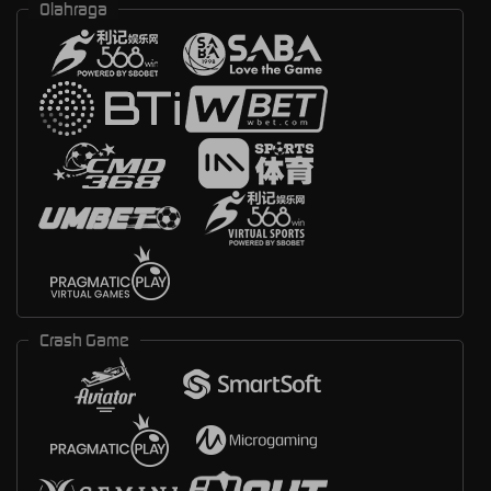
Olahraga
Crash Game