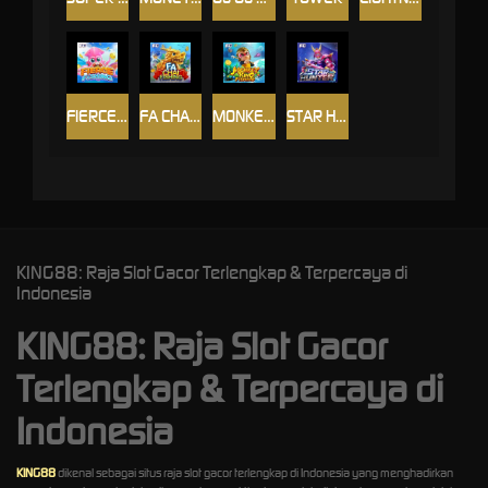
FIERCE FISHING
FA CHAI FISHING
MONKEY KING FISHING
STAR HUNTER
KING88: Raja Slot Gacor Terlengkap & Terpercaya di
Indonesia
KING88: Raja Slot Gacor
Terlengkap & Terpercaya di
Indonesia
KING88
dikenal sebagai situs raja slot gacor terlengkap di Indonesia yang menghadirkan