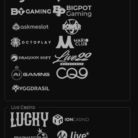
Live Casino